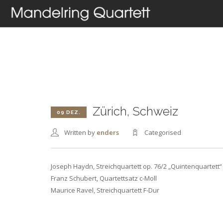
HOME
AKTUELLES
T
Zürich, Schweiz
09 DEZ.
Written by
enders
Categorised
Joseph Haydn, Streichquartett op. 76/2 „Quintenquartett“
Franz Schubert, Quartettsatz c-Moll
Maurice Ravel, Streichquartett F-Dur