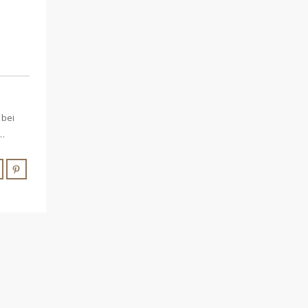
 bei
i…