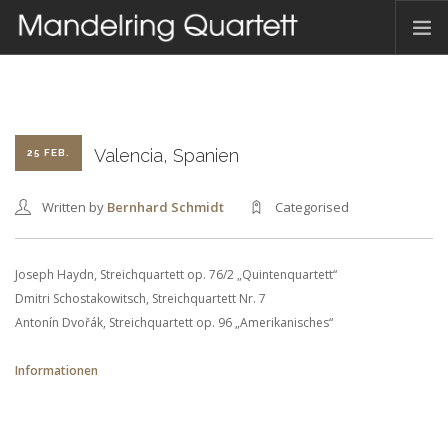
HOME
AKTUELLES
TERMINE
Valencia, Spanien
25 FEB.
DAS QUARTETT
Written by
Bernhard Schmidt
Categorised
HAMBACHER MUSIKFEST
DISKOGRAFIE
Joseph Haydn, Streichquartett op. 76/2 „Quintenquartett“
KONTAKT
Dmitri Schostakowitsch, Streichquartett Nr. 7
Antonín Dvořák, Streichquartett op. 96 „Amerikanisches“
DEUTSCH
Informationen