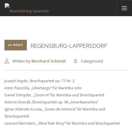
HOME
AKTUELLES
TERMINE
REGENSBURG-LAPPERSDORF
22 MÄRZ
DAS QUARTETT
Written by
Bernhard Schmidt
Categorised
HAMBACHER MUSIKFEST
DISKOGRAFIE
Joseph Haydn, Streichquartett op. 71 Nr. 2
KONTAKT
Astor Piazzolla, „Libertango“ für Marimba solo
Daniel Schnyder, „Zoom in“ für Marimba und Streichquartett
Antonin Dvorák, Streichquartett op. 96 „Amerikanisches“
DEUTSCH
Igmar Alderete Acosta, „Sones de America“ für Marimba und
Streichquartett
Leonard Bernstein, „West Side Story“ für Marimba und Streichquartett