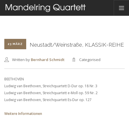
HOME
AKTUELLES
TERMINE
Neustadt/Weinstraße, KLASSIK-REIHE
23 MÄRZ
DAS QUARTETT
Written by
Bernhard Schmidt
Categorised
HAMBACHER MUSIKFEST
DISKOGRAFIE
BEETHOVEN
KONTAKT
Ludwig van Beethoven, Streichquartett D-Dur op. 18 Nr. 3
Ludwig van Beethoven, Streichquartett e-Moll op. 59 Nr. 2
Ludwig van Beethoven, Streichquartett Es-Dur op. 127
DEUTSCH
Weitere Informationen