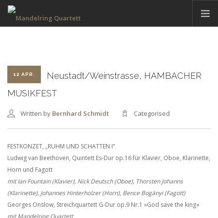
HOME
AKTUELLES
TERMINE
Neustadt/Weinstrasse, HAMBACHER
12 APR.
DAS QUARTETT
MUSIKFEST
HAMBACHER MUSIKFEST
Written by
Bernhard Schmidt
Categorised
DISKOGRAFIE
KONTAKT
FESTKONZET, „RUHM UND SCHATTEN I“
Ludwig van Beethoven, Quintett Es-Dur op.16 für Klavier, Oboe, Klarinette,
Horn und Fagott
DEUTSCH
mit Ian Fountain (Klavier), Nick Deutsch (Oboe), Thorsten Johanns
(Klarinette), Johannes Hinterholzer (Horn), Bence Bogányi (Fagott)
Georges Onslow, Streichquartett G-Dur op.9 Nr.1 »God save the king«
mit Mandelring Quartett