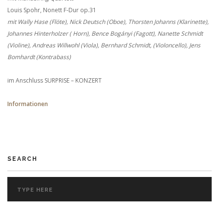
Louis Spohr, Nonett F-Dur op.31
mit Wally Hase (Flöte), Nick Deutsch (Oboe), Thorsten Johanns (Klarinette),
Johannes Hinterholzer ( Horn), Bence Bogányi (Fagott), Nanette Schmidt
(Violine), Andreas Willwohl (Viola), Bernhard Schmidt, (Violoncello), Jens
Bomhardt (Kontrabass)
im Anschluss SURPRISE – KONZERT
Informationen
SEARCH