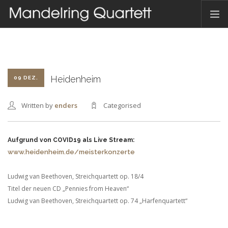
HOME
AKTUELLES
TERMINE
Heidenheim
09 DEZ.
DAS QUARTETT
Written by
enders
Categorised
HAMBACHER MUSIKFEST
DISKOGRAFIE
Aufgrund von COVID19 als Live Stream:
KONTAKT
www.heidenheim.de/meisterkonzerte
Ludwig van Beethoven, Streichquartett op. 18/4
DEUTSCH
Titel der neuen CD „Pennies from Heaven“
Ludwig van Beethoven, Streichquartett op. 74 „Harfenquartett“