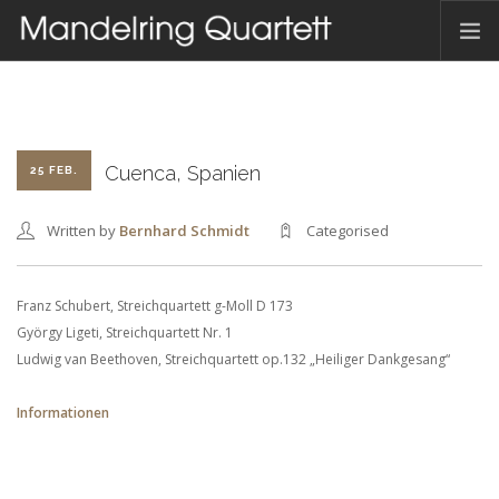
HOME
AKTUELLES
TERMINE
Cuenca, Spanien
25 FEB.
DAS QUARTETT
Written by
Bernhard Schmidt
Categorised
HAMBACHER MUSIKFEST
DISKOGRAFIE
Franz Schubert, Streichquartett g-Moll D 173
KONTAKT
György Ligeti, Streichquartett Nr. 1
Ludwig van Beethoven, Streichquartett op.132 „Heiliger Dankgesang“
DEUTSCH
Informationen