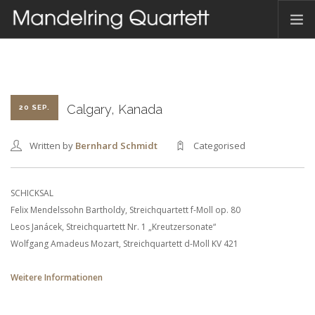
HOME
AKTUELLES
TERMINE
Calgary, Kanada
20 SEP.
DAS QUARTETT
Written by
Bernhard Schmidt
Categorised
HAMBACHER MUSIKFEST
DISKOGRAFIE
SCHICKSAL
KONTAKT
Felix Mendelssohn Bartholdy, Streichquartett f-Moll op. 80
Leos Janácek, Streichquartett Nr. 1 „Kreutzersonate“
Wolfgang Amadeus Mozart, Streichquartett d-Moll KV 421
DEUTSCH
Weitere Informationen