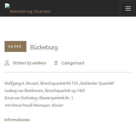
HOME
AKTUELLES
TERMINE
Bückeburg
09 DEZ.
DAS QUARTETT
Written by
enders
Categorised
HAMBACHER MUSIKFEST
DISKOGRAFIE
Wolfgang A. Mozart, Streichquartett KV 155 „Mailänder Quartett“
KONTAKT
Ludwig van Beethoven, Streichquartett op.18/3
Ernst von Dohnányi, Klavierquintett Nr. 1
mit Almut Preuß-Niemeyer, Klavier
DEUTSCH
Informationen