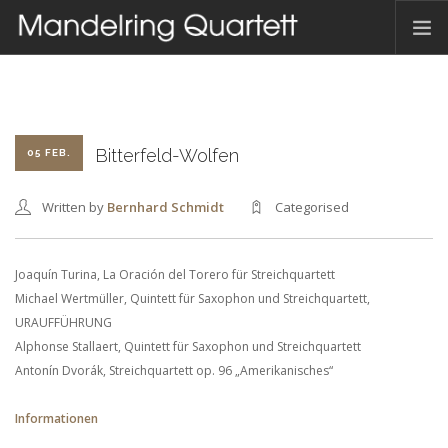
HOME
AKTUELLES
TERMINE
Bitterfeld-Wolfen
05 FEB.
DAS QUARTETT
Written by
Bernhard Schmidt
Categorised
HAMBACHER MUSIKFEST
DISKOGRAFIE
Joaquín Turina, La Oración del Torero für Streichquartett
KONTAKT
Michael Wertmüller, Quintett für Saxophon und Streichquartett,
URAUFFÜHRUNG
Alphonse Stallaert, Quintett für Saxophon und Streichquartett
DEUTSCH
Antonín Dvorák, Streichquartett op. 96 „Amerikanisches“
Informationen