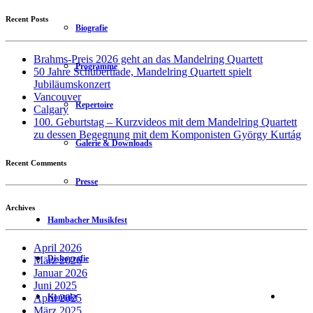
Recent Posts
Biografie
Brahms-Preis 2026 geht an das Mandelring Quartett
Programme
50 Jahre Schubertiade, Mandelring Quartett spielt
Jubiläumskonzert
Vancouver
Repertoire
Calgary
100. Geburtstag – Kurzvideos mit dem Mandelring Quartett
zu dessen Begegnung mit dem Komponisten György Kurtág
Galerie & Downloads
Recent Comments
Presse
Archives
Hambacher Musikfest
April 2026
Diskografie
März 2026
Januar 2026
Juni 2025
Kontakt
April 2025
März 2025