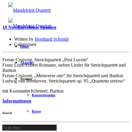
10 Nov.
Barcelona, Spanien
Written by
Bernhard Schmidt
Categorised
Home
Ferran Cruixent, Streichquartett „Post Lucem“
Aktuelles
Franz Liszt/Aribert Reimann, sieben Lieder für Streichquartett und
Bariton
Ferran Cruixent, „Metaverse one“ für Streichquartett und Bariton
Termine
Ludwig van Beethoven, Streichquartett op. 95 „Quartetto serioso“
mit Konstantin Krimmel, Bariton
Konzerttermine
Informationen
Kurse
Search
Das Quartett