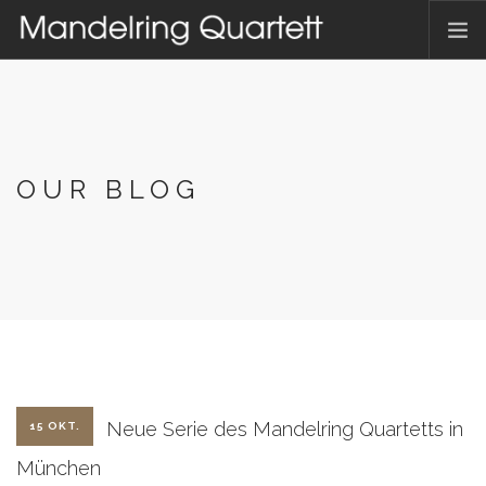
HOME
AKTUELLES
TERMINE
OUR BLOG
DAS QUARTETT
HAMBACHER MUSIKFEST
DISKOGRAFIE
KONTAKT
DEUTSCH
Neue Serie des Mandelring Quartetts in
15 OKT.
München