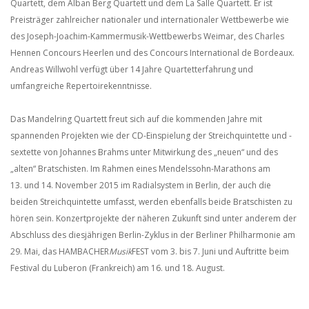
Quartett, dem Alban Berg Quartett und dem La Salle Quartett. Er ist
Preisträger zahlreicher nationaler und internationaler Wettbewerbe wie
des Joseph-Joachim-Kammermusik-Wettbewerbs Weimar, des Charles
Hennen Concours Heerlen und des Concours International de Bordeaux.
Andreas Willwohl verfügt über 14 Jahre Quartetterfahrung und
umfangreiche Repertoirekenntnisse.
Das Mandelring Quartett freut sich auf die kommenden Jahre mit
spannenden Projekten wie der CD-Einspielung der Streichquintette und -
sextette von Johannes Brahms unter Mitwirkung des „neuen“ und des
„alten“ Bratschisten. Im Rahmen eines Mendelssohn-Marathons am
13. und 14. November 2015 im Radialsystem in Berlin, der auch die
beiden Streichquintette umfasst, werden ebenfalls beide Bratschisten zu
hören sein. Konzertprojekte der näheren Zukunft sind unter anderem der
Abschluss des diesjährigen Berlin-Zyklus in der Berliner Philharmonie am
29. Mai, das HAMBACHER
Musik
FEST vom 3. bis 7. Juni und Auftritte beim
Festival du Luberon (Frankreich) am 16. und 18. August.