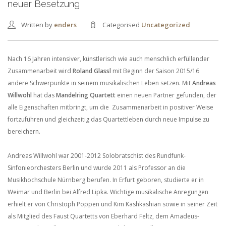
neuer Besetzung
Written by
enders
Categorised
Uncategorized
Nach 16 Jahren intensiver, künstlerisch wie auch menschlich erfüllender
Zusammenarbeit wird
Roland Glassl
mit Beginn der Saison 2015/16
andere Schwerpunkte in seinem musikalischen Leben setzen. Mit
Andreas
Willwohl
hat das
Mandelring Quartett
einen neuen Partner gefunden, der
alle Eigenschaften mitbringt, um die Zusammenarbeit in positiver Weise
fortzuführen und gleichzeitig das Quartettleben durch neue Impulse zu
bereichern.
Andreas Willwohl war 2001-2012 Solobratschist des Rundfunk-
Sinfonieorchesters Berlin und wurde 2011 als Professor an die
Musikhochschule Nürnberg berufen. In Erfurt geboren, studierte er in
Weimar und Berlin bei Alfred Lipka. Wichtige musikalische Anregungen
erhielt er von Christoph Poppen und Kim Kashkashian sowie in seiner Zeit
als Mitglied des Faust Quartetts von Eberhard Feltz, dem Amadeus-