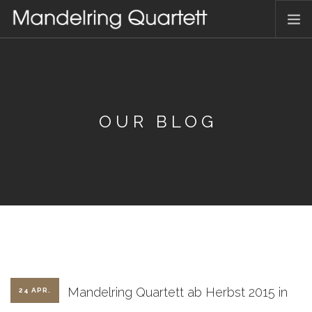
HOME
AKTUELLES
TERMINE
OUR BLOG
DAS QUARTETT
HAMBACHER MUSIKFEST
DISKOGRAFIE
KONTAKT
DEUTSCH
Mandelring Quartett ab Herbst 2015 in
24 APR.