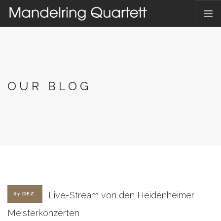
HOME
AKTUELLES
TERMINE
OUR BLOG
DAS QUARTETT
HAMBACHER MUSIKFEST
DISKOGRAFIE
KONTAKT
DEUTSCH
Live-Stream von den Heidenheimer
07 DEZ.
Meisterkonzerten