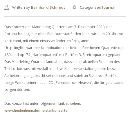
Written by
Bernhard Schmidt
Categorised
Journal
Das Konzert des Mandelring Quartetts am 7. Dezember 2020, das
Corona-bedingt nur ohne Publikum stattfinden kann, wird um 20 Uhr live
gestreamt, mit einem etwas veränderten Programm:
Ursprünglich war eine Kombination der beiden Beethoven-Quartette op.
18/4 und op. 74 „Harfenquartett“ mit Bartóks 3. Streichquartett geplant.
Das Mandelring Quartett fand aber, dass in der aktuellen Situation des
Teil-Lockdowns mit Ausfall aller Live-Kulturveranstaltungen ein bisschen
Aufheiterung angebracht sein könnte, und spielt an Stelle von Bartók
einige Werke seiner neuen CD „Pennies from Heaven“, die für gute Laune
sorgen dürften.
Das Konzert ist unter folgendem Link zu sehen:
www.heidenheim.de/meisterkonzerte