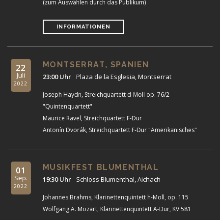
(zum Auswählen durch das Publikum)
INFORMATIONEN
MONTSERRAT, SPANIEN
22
Juli
23:00 Uhr
Plaza de la Esglesia, Montserrat
2022
Joseph Haydn, Streichquartett d-Moll op. 76/2
"Quintenquartett"
Maurice Ravel, Streichquartett F-Dur
Antonín Dvorák, Streichquartett F-Dur "Amerikanisches"
MUSIKFEST BLUMENTHAL
01
Sep.
19:30 Uhr
Schloss Blumenthal, Aichach
2022
Johannes Brahms, Klarinettenquintett h-Moll, op. 115
Wolfgang A. Mozart, Klarinettenquintett A-Dur, KV 581