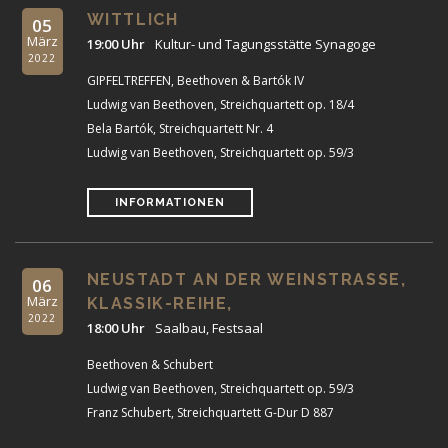
WITTLICH
05
März
19:00 Uhr
Kultur- und Tagungsstätte Synagoge
2022
GIPFELTREFFEN, Beethoven & Bartók IV
Ludwig van Beethoven, Streichquartett op. 18/4
Bela Bartók, Streichquartett Nr. 4
Ludwig van Beethoven, Streichquartett op. 59/3
INFORMATIONEN
NEUSTADT AN DER WEINSTRASSE, K
06
März
LASSIK-REIHE,
2022
18:00 Uhr
Saalbau, Festsaal
Beethoven & Schubert
Ludwig van Beethoven, Streichquartett op. 59/3
Franz Schubert, Streichquartett G-Dur D 887