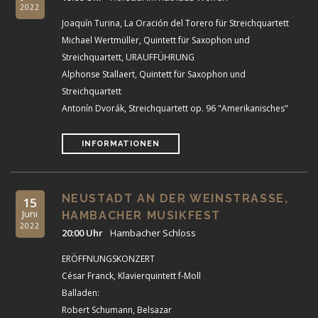
2022
Joaquín Turina, La Oración del Torero für Streichquartett
Michael Wertmüller, Quintett für Saxophon und
Streichquartett, URAUFFÜHRUNG
Alphonse Stallaert, Quintett für Saxophon und
Streichquartett
Antonín Dvorák, Streichquartett op. 96 "Amerikanisches"
INFORMATIONEN
NEUSTADT AN DER WEINSTRASSE, H
15
Juni
AMBACHER MUSIKFEST
2022
20:00 Uhr
Hambacher Schloss
ERÖFFNUNGSKONZERT
César Franck, Klavierquintett f-Moll
Balladen:
Robert Schumann, Belsazar