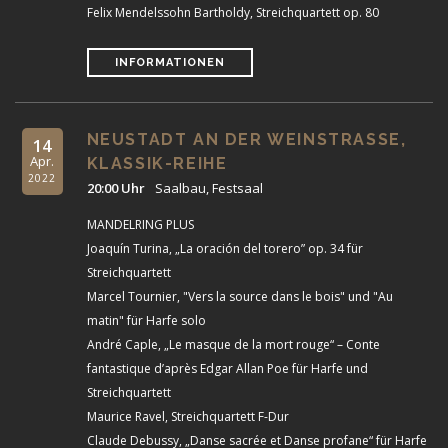
Felix Mendelssohn Bartholdy, Streichquartett op. 80
INFORMATIONEN
NEUSTADT AN DER WEINSTRASSE, K
14
Apr.
LASSIK-REIHE
2022
20:00 Uhr
Saalbau, Festsaal
MANDELRING PLUS
Joaquín Turina, „La oración del torero” op. 34 für
Streichquartett
Marcel Tournier, "Vers la source dans le bois" und "Au
matin" für Harfe solo
André Caple, „Le masque de la mort rouge“ – Conte
fantastique d’après Edgar Allan Poe für Harfe und
Streichquartett
Maurice Ravel, Streichquartett F-Dur
Claude Debussy, „Danse sacrée et Danse profane“ für Harfe