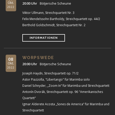
Okt.
20:00 Uhr
Bötjersche Scheune
2022
Viktor Ullmann, Streichquartett Nr. 3
Felix Mendelssohn Bartholdy, Streichquartett op. 44/2
Berthold Goldschmidt, Streichquartett Nr. 2
INFORMATIONEN
WORPSWEDE
08
Okt.
20:00 Uhr
Bötjersche Scheune
2022
Joseph Haydn, Streichquartett op. 71/2
Astor Piazzolla, "Libertango" für Marimba solo
Daniel Schnyder, „Zoom In” für Marimba und Streichquartett
Antonín Dvorák, Streichquartett op. 96 "Amerikanisches
Quartett"
Igmar Alderete Acosta „Sones de America” für Marimba und
Streichquartett