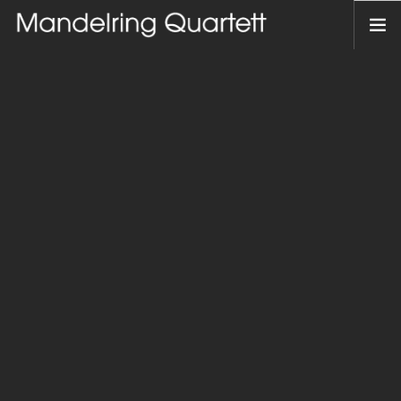
HOME
AKTUELLES
TERMINE
DAS QUARTETT
HAMBACHER MUSIKFEST
DISKOGRAFIE
KONTAKT
DEUTSCH