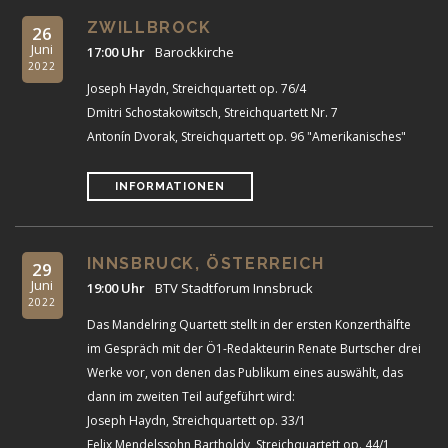
ZWILLBROCK
26
Juni
17:00 Uhr
Barockkirche
2022
Joseph Haydn, Streichquartett op. 76/4
Dmitri Schostakowitsch, Streichquartett Nr. 7
Antonín Dvorak, Streichquartett op. 96 "Amerikanisches"
INFORMATIONEN
INNSBRUCK, ÖSTERREICH
29
Juni
19:00 Uhr
BTV Stadtforum Innsbruck
2022
Das Mandelring Quartett stellt in der ersten Konzerthälfte
im Gespräch mit der Ö1-Redakteurin Renate Burtscher drei
Werke vor, von denen das Publikum eines auswählt, das
dann im zweiten Teil aufgeführt wird:
Joseph Haydn, Streichquartett op. 33/1
Felix Mendelssohn Bartholdy, Streichquartett op. 44/1