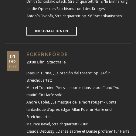
Dmitri Schostakowitsch, Streichquartett Nr. 8 "In Erinnerung
an die Opfer des Faschismus und des Krieges"
Antonín Dvorák, Streichquartett op. 96 "Amerikanisches"
INFORMATIONEN
ECKERNFÖRDE
01
Feb.
20:00 Uhr
Stadthalle
2022
Joaquín Turina, „La oración del torero” op. 34 für
Streichquartett
Marcel Tournier, "Vers la source dans le bois" und "Au
matin" für Harfe solo
André Caplet, „Le masque de la mort rouge“ – Conte
fantastique d’après Edgar Allan Poe für Harfe und
Streichquartett
Maurice Ravel, Streichquartett F-Dur
Claude Debussy, „Danse sacrée et Danse profane“ für Harfe