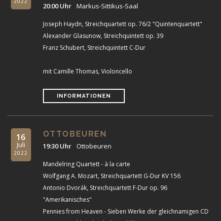
2022
20:00 Uhr
Markus-Sittikus-Saal
Joseph Haydn, Streichquartett op. 76/2 "Quintenquartett"
Alexander Glasunow, Streichquintett op. 39
Franz Schubert, Streichquintett C-Dur
mit Camille Thomas, Violoncello
INFORMATIONEN
OTTOBEUREN
16
Juli
19:30 Uhr
Ottobeuren
2022
Mandelring Quartett - à la carte
Wolfgang A. Mozart, Streichquartett G-Dur KV 156
Antonio Dvorák, Streichquartett F-Dur op. 96
"Amerikanisches"
Pennies from Heaven - Sieben Werke der gleichnamigen CD