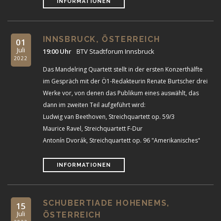
INFORMATIONEN
INNSBRUCK, ÖSTERREICH
01
Juli
19:00 Uhr
BTV Stadtforum Innsbruck
2022
Das Mandelring Quartett stellt in der ersten Konzerthälfte
im Gespräch mit der Ö1-Redakteurin Renate Burtscher drei
Werke vor, von denen das Publikum eines auswählt, das
dann im zweiten Teil aufgeführt wird:
Ludwig van Beethoven, Streichquartett op. 59/3
Maurice Ravel, Streichquartett F-Dur
Antonín Dvorák, Streichquartett op. 96 "Amerikanisches"
INFORMATIONEN
SCHUBERTIADE HOHENEMS,
15
Juli
ÖSTERREICH